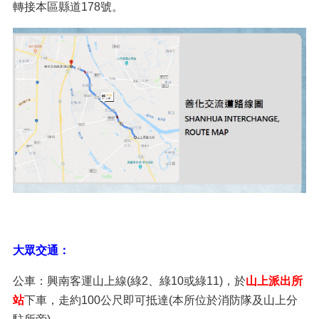
轉接本區縣道178號。
大眾交通：
公車：興南客運山上線(綠2、綠10或綠11)，於
山上派出所
站
下車，走約100公尺即可抵達(本所位於消防隊及山上分